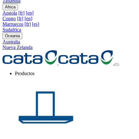
Tailandia
Africa
Angola
[fr]
[en]
Congo
[fr]
[en]
Marruecos
[fr]
[es]
Sudafrica
Oceania
Australia
Nueva Zelanda
Productos