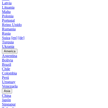
Latvia
Lituania
Malta
Polonia
Portugal
Reino Unido
Rumania
Rusia
Suiza
[en]
[de]
Turquia
Ukrania
America
Argentina
Bolivia
Brazil
Chile
Colombia
Perú
Uruguay
Venezuela
Asia
China
Japón
Singapur