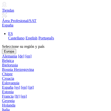
Tiendas
Área Profesional/SAT
España
ES
Castellano
English
Português
Seleccione su región y país
Europa
Alemania
[de]
[en]
Belgica
Bielorusia
Bosnia Herzegovina
Chipre
Croacia
Eslovaquia
España
[es]
[en]
[pt]
Estonia
Francia
[fr]
[en]
Georgia
Holanda
Italia