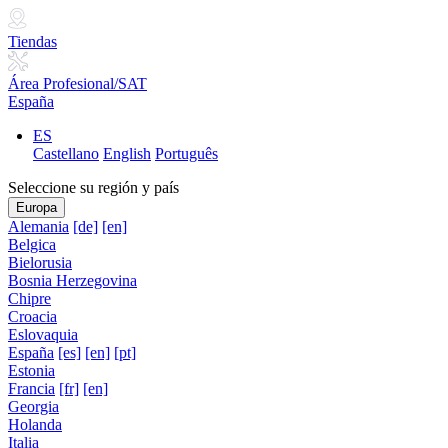
Tiendas
Área Profesional/SAT
España
ES
Castellano
English
Português
Seleccione su región y país
Europa
Alemania
[de]
[en]
Belgica
Bielorusia
Bosnia Herzegovina
Chipre
Croacia
Eslovaquia
España
[es]
[en]
[pt]
Estonia
Francia
[fr]
[en]
Georgia
Holanda
Italia