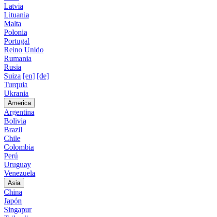
Latvia
Lituania
Malta
Polonia
Portugal
Reino Unido
Rumania
Rusia
Suiza
[en]
[de]
Turquia
Ukrania
America
Argentina
Bolivia
Brazil
Chile
Colombia
Perú
Uruguay
Venezuela
Asia
China
Japón
Singapur