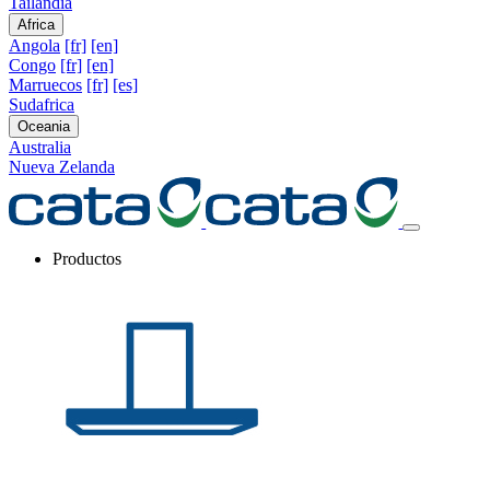
Tailandia
Africa
Angola
[fr]
[en]
Congo
[fr]
[en]
Marruecos
[fr]
[es]
Sudafrica
Oceania
Australia
Nueva Zelanda
Productos