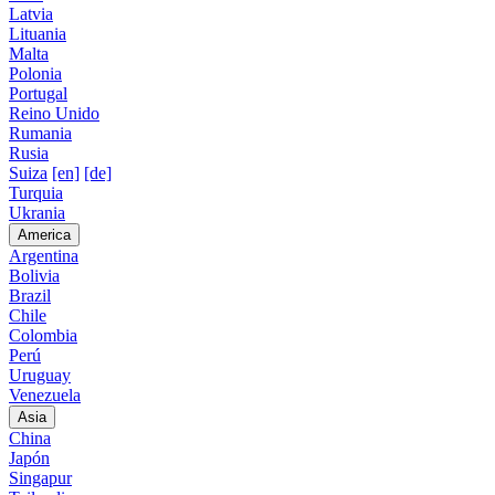
Latvia
Lituania
Malta
Polonia
Portugal
Reino Unido
Rumania
Rusia
Suiza
[en]
[de]
Turquia
Ukrania
America
Argentina
Bolivia
Brazil
Chile
Colombia
Perú
Uruguay
Venezuela
Asia
China
Japón
Singapur