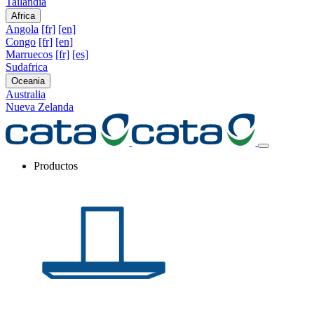
Tailandia
Africa
Angola
[fr]
[en]
Congo
[fr]
[en]
Marruecos
[fr]
[es]
Sudafrica
Oceania
Australia
Nueva Zelanda
Productos