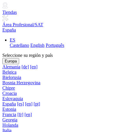
Tiendas
Área Profesional/SAT
España
ES
Castellano
English
Português
Seleccione su región y país
Europa
Alemania
[de]
[en]
Belgica
Bielorusia
Bosnia Herzegovina
Chipre
Croacia
Eslovaquia
España
[es]
[en]
[pt]
Estonia
Francia
[fr]
[en]
Georgia
Holanda
Italia