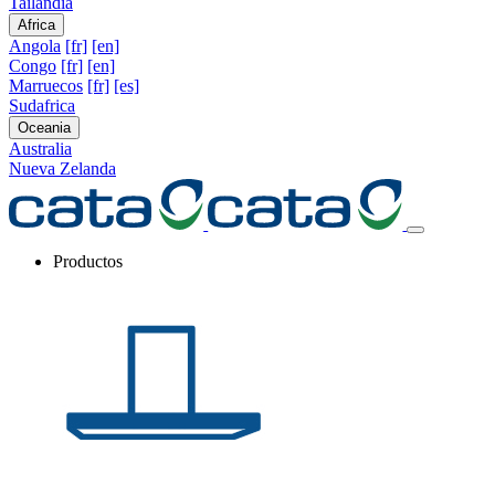
Tailandia
Africa
Angola
[fr]
[en]
Congo
[fr]
[en]
Marruecos
[fr]
[es]
Sudafrica
Oceania
Australia
Nueva Zelanda
Productos