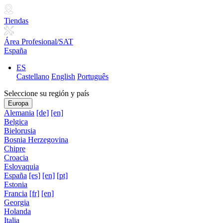
Tiendas
Área Profesional/SAT
España
ES
Castellano
English
Português
Seleccione su región y país
Europa
Alemania
[de]
[en]
Belgica
Bielorusia
Bosnia Herzegovina
Chipre
Croacia
Eslovaquia
España
[es]
[en]
[pt]
Estonia
Francia
[fr]
[en]
Georgia
Holanda
Italia