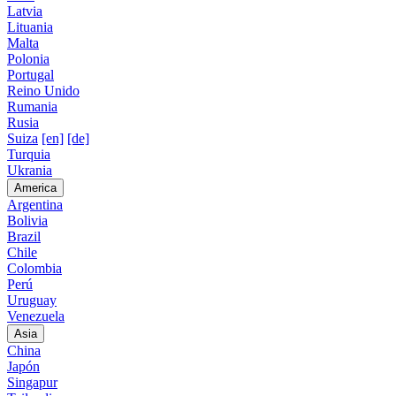
Latvia
Lituania
Malta
Polonia
Portugal
Reino Unido
Rumania
Rusia
Suiza
[en]
[de]
Turquia
Ukrania
America
Argentina
Bolivia
Brazil
Chile
Colombia
Perú
Uruguay
Venezuela
Asia
China
Japón
Singapur