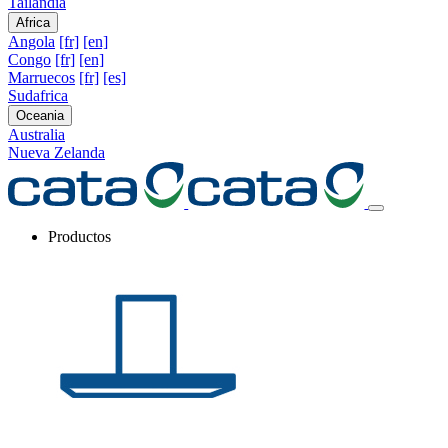
Tailandia
Africa
Angola
[fr]
[en]
Congo
[fr]
[en]
Marruecos
[fr]
[es]
Sudafrica
Oceania
Australia
Nueva Zelanda
Productos