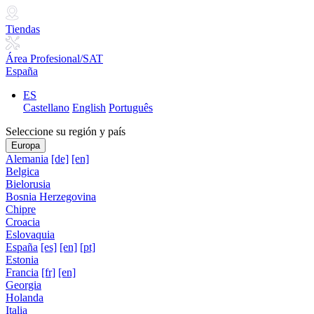
Tiendas
Área Profesional/SAT
España
ES
Castellano
English
Português
Seleccione su región y país
Europa
Alemania
[de]
[en]
Belgica
Bielorusia
Bosnia Herzegovina
Chipre
Croacia
Eslovaquia
España
[es]
[en]
[pt]
Estonia
Francia
[fr]
[en]
Georgia
Holanda
Italia