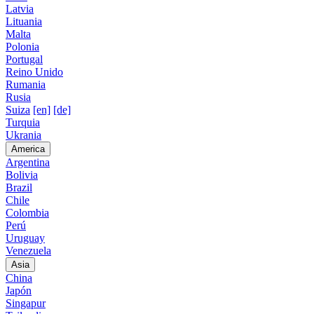
Latvia
Lituania
Malta
Polonia
Portugal
Reino Unido
Rumania
Rusia
Suiza
[en]
[de]
Turquia
Ukrania
America
Argentina
Bolivia
Brazil
Chile
Colombia
Perú
Uruguay
Venezuela
Asia
China
Japón
Singapur