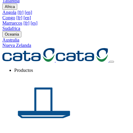
Tailandia
Africa
Angola
[fr]
[en]
Congo
[fr]
[en]
Marruecos
[fr]
[es]
Sudafrica
Oceania
Australia
Nueva Zelanda
Productos