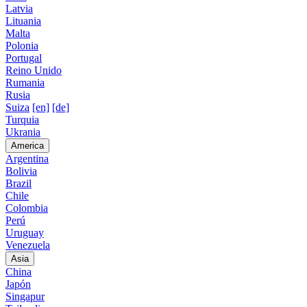
Latvia
Lituania
Malta
Polonia
Portugal
Reino Unido
Rumania
Rusia
Suiza
[en]
[de]
Turquia
Ukrania
America
Argentina
Bolivia
Brazil
Chile
Colombia
Perú
Uruguay
Venezuela
Asia
China
Japón
Singapur