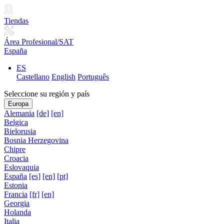
Tiendas
Área Profesional/SAT
España
ES
Castellano
English
Português
Seleccione su región y país
Europa
Alemania
[de]
[en]
Belgica
Bielorusia
Bosnia Herzegovina
Chipre
Croacia
Eslovaquia
España
[es]
[en]
[pt]
Estonia
Francia
[fr]
[en]
Georgia
Holanda
Italia