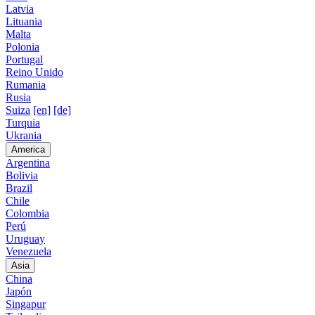
Latvia
Lituania
Malta
Polonia
Portugal
Reino Unido
Rumania
Rusia
Suiza
[en]
[de]
Turquia
Ukrania
America
Argentina
Bolivia
Brazil
Chile
Colombia
Perú
Uruguay
Venezuela
Asia
China
Japón
Singapur