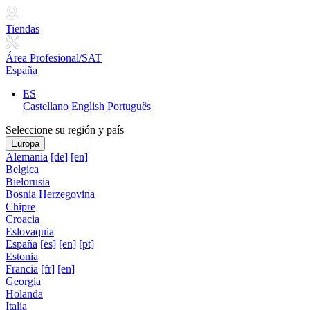
Tiendas
Área Profesional/SAT
España
ES
Castellano
English
Português
Seleccione su región y país
Europa
Alemania
[de]
[en]
Belgica
Bielorusia
Bosnia Herzegovina
Chipre
Croacia
Eslovaquia
España
[es]
[en]
[pt]
Estonia
Francia
[fr]
[en]
Georgia
Holanda
Italia