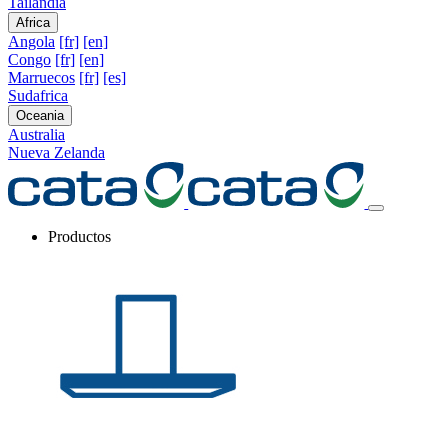
Tailandia
Africa
Angola
[fr]
[en]
Congo
[fr]
[en]
Marruecos
[fr]
[es]
Sudafrica
Oceania
Australia
Nueva Zelanda
Productos