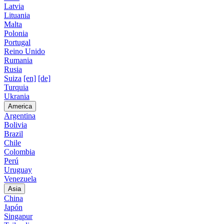
Latvia
Lituania
Malta
Polonia
Portugal
Reino Unido
Rumania
Rusia
Suiza
[en]
[de]
Turquia
Ukrania
America
Argentina
Bolivia
Brazil
Chile
Colombia
Perú
Uruguay
Venezuela
Asia
China
Japón
Singapur