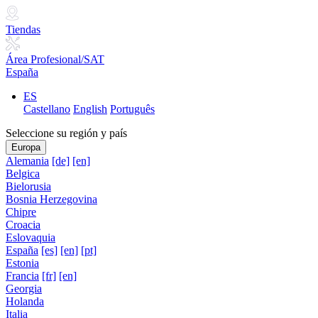
Tiendas
Área Profesional/SAT
España
ES
Castellano
English
Português
Seleccione su región y país
Europa
Alemania
[de]
[en]
Belgica
Bielorusia
Bosnia Herzegovina
Chipre
Croacia
Eslovaquia
España
[es]
[en]
[pt]
Estonia
Francia
[fr]
[en]
Georgia
Holanda
Italia