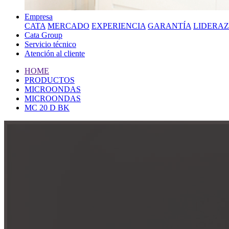
Empresa
CATA
MERCADO
EXPERIENCIA
GARANTÍA
LIDERA
Cata Group
Servicio técnico
Atención al cliente
HOME
PRODUCTOS
MICROONDAS
MICROONDAS
MC 20 D BK