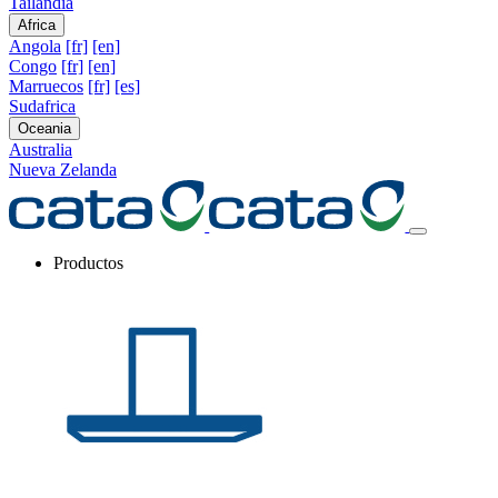
Tailandia
Africa
Angola
[fr]
[en]
Congo
[fr]
[en]
Marruecos
[fr]
[es]
Sudafrica
Oceania
Australia
Nueva Zelanda
Productos