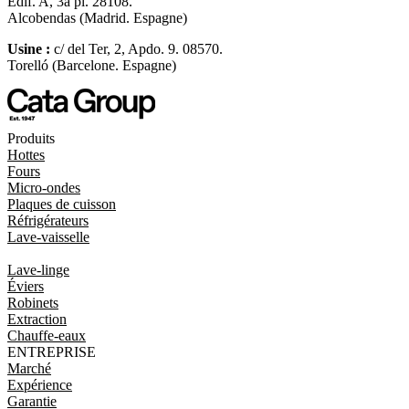
Edif. A, 3a pl. 28108.
Alcobendas (Madrid. Espagne)
Usine :
c/ del Ter, 2, Apdo. 9. 08570.
Torelló (Barcelone. Espagne)
Produits
Hottes
Fours
Micro-ondes
Plaques de cuisson
Réfrigérateurs
Lave-vaisselle
Lave-linge
Éviers
Robinets
Extraction
Chauffe-eaux
ENTREPRISE
Marché
Expérience
Garantie