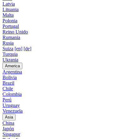
Latvia
Lituania
Malta
Polonia
Portugal
Reino Unido
Rumania
Rusia
Suiza
[en]
[de]
Turquia
Ukrania
America
Argentina
Bolivia
Brazil
Chile
Colombia
Perú
Uruguay
Venezuela
Asia
China
Japón
Singapur