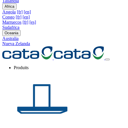
Tailandia
Africa
Angola
[fr]
[en]
Congo
[fr]
[en]
Marruecos
[fr]
[es]
Sudafrica
Oceania
Australia
Nueva Zelanda
Produits