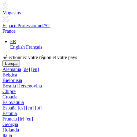
Magasins
Espace Professionnel/ST
France
FR
English
Français
Sélectionnez votre région et votre pays
Europa
Alemania
[de]
[en]
Belgica
Bielorusia
Bosnia Herzegovina
Chipre
Croacia
Eslovaquia
España
[es]
[en]
[pt]
Estonia
Francia
[fr]
[en]
Georgia
Holanda
Italia