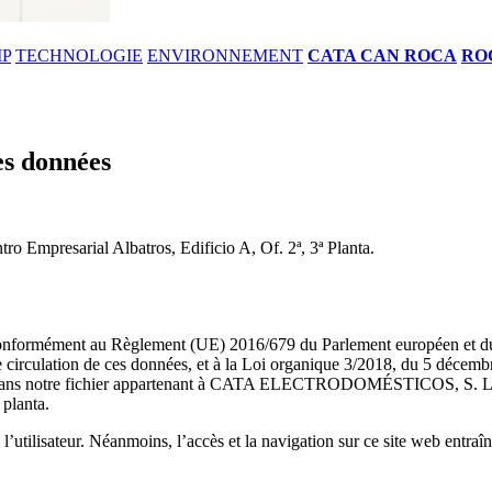
IP
TECHNOLOGIE
ENVIRONNEMENT
CATA CAN ROCA
RO
des données
o Empresarial Albatros, Edificio A, Of. 2ª, 3ª Planta.
ue, conformément au Règlement (UE) 2016/679 du Parlement européen et du 
 circulation de ces données, et à la Loi organique 3/2018, du 5 décembre
es dans notre fichier appartenant à CATA ELECTRODOMÉSTICOS, S. L. do
 planta.
’utilisateur. Néanmoins, l’accès et la navigation sur ce site web entraîne