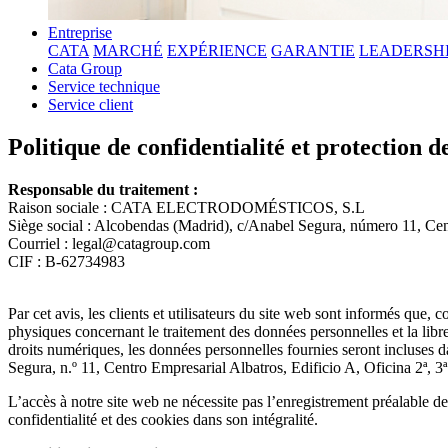
Entreprise
CATA
MARCHÉ
EXPÉRIENCE
GARANTIE
LEADERSH
Cata Group
Service technique
Service client
Politique de confidentialité et protection 
Responsable du traitement :
Raison sociale : CATA ELECTRODOMÉSTICOS, S.L
Siège social : Alcobendas (Madrid), c/Anabel Segura, número 11, Centr
Courriel : legal@catagroup.com
CIF : B-62734983
Par cet avis, les clients et utilisateurs du site web sont informés q
physiques concernant le traitement des données personnelles et la libre
droits numériques, les données personnelles fournies seront inclus
Segura, n.º 11, Centro Empresarial Albatros, Edificio A, Oficina 2ª, 3ª
L’accès à notre site web ne nécessite pas l’enregistrement préalable de l
confidentialité et des cookies dans son intégralité.