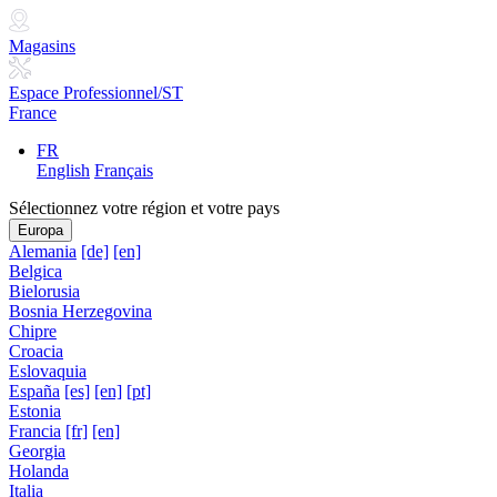
Magasins
Espace Professionnel/ST
France
FR
English
Français
Sélectionnez votre région et votre pays
Europa
Alemania
[de]
[en]
Belgica
Bielorusia
Bosnia Herzegovina
Chipre
Croacia
Eslovaquia
España
[es]
[en]
[pt]
Estonia
Francia
[fr]
[en]
Georgia
Holanda
Italia