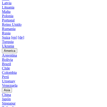
Latvia
Lituania
Malta
Polonia
Portugal
Reino Unido
Rumania
Rusia
Suiza
[en]
[de]
Turquia
Ukrania
America
Argentina
Bolivia
Brazil
Chile
Colombia
Perú
Uruguay
Venezuela
Asia
China
Japón
Singapur