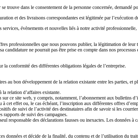
eur se trouve dans le consentement de la personne concernée, demandé pou
cturation et des livraisons correspondantes est légitimée par l’exécution 
services, évènements et nouvelles liés à notre activité professionnelle, e
ffres professionnelles que nous pouvons publier, la légitimation de leur t
e sa candidature ne pourrait pas être prise en compte dans nos processus
ur la conformité des différentes obligations légales de l’entreprise.
 au bon développement de la relation existante entre les parties, et plu
la relation d’affaires existante.
tion sur ce site web, y compris, notamment, l’abonnement aux bulletins d
 à cet effet ou, le cas échéant, l’inscription aux différentes offres d’em
fs de suivi de l’activité des destinataires afin de savoir si les courriers
es rapports de suivi des campagnes.
 seul responsable des déclarations fausses ou inexactes. Les données à c
s données et décide de la finalité, du contenu et de l’utilisation du tra