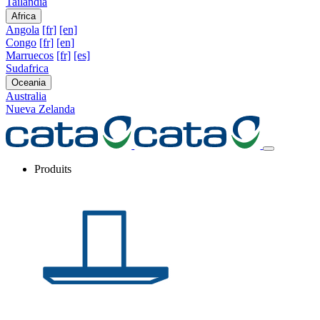
Tailandia
Africa
Angola
[fr]
[en]
Congo
[fr]
[en]
Marruecos
[fr]
[es]
Sudafrica
Oceania
Australia
Nueva Zelanda
Produits