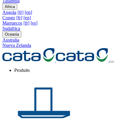
Tailandia
Africa
Angola
[fr]
[en]
Congo
[fr]
[en]
Marruecos
[fr]
[es]
Sudafrica
Oceania
Australia
Nueva Zelanda
Produits