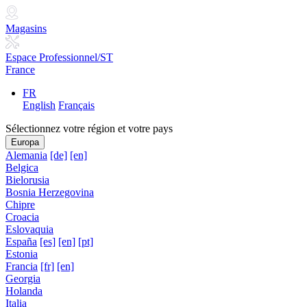
Magasins
Espace Professionnel/ST
France
FR
English
Français
Sélectionnez votre région et votre pays
Europa
Alemania
[de]
[en]
Belgica
Bielorusia
Bosnia Herzegovina
Chipre
Croacia
Eslovaquia
España
[es]
[en]
[pt]
Estonia
Francia
[fr]
[en]
Georgia
Holanda
Italia