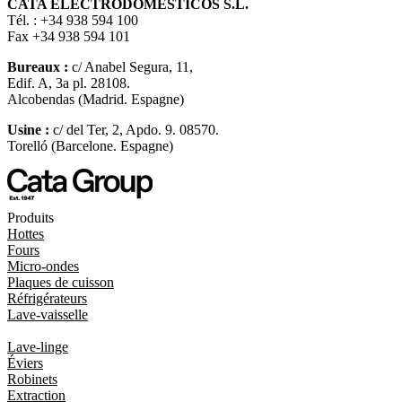
CATA ELECTRODOMÉSTICOS S.L.
Tél. : +34 938 594 100
Fax +34 938 594 101
Bureaux :
c/ Anabel Segura, 11,
Edif. A, 3a pl. 28108.
Alcobendas (Madrid. Espagne)
Usine :
c/ del Ter, 2, Apdo. 9. 08570.
Torelló (Barcelone. Espagne)
Produits
Hottes
Fours
Micro-ondes
Plaques de cuisson
Réfrigérateurs
Lave-vaisselle
Lave-linge
Éviers
Robinets
Extraction