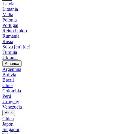
Latvia
Lituania
Malta
Polonia
Portugal
Reino Unido
Rumania
Rusia
Suiza
[en]
[de]
Turquia
Ukrania
America
Argentina
Bolivia
Brazil
Chile
Colombia
Perú
Uruguay
Venezuela
Asia
China
Japón
Singapur