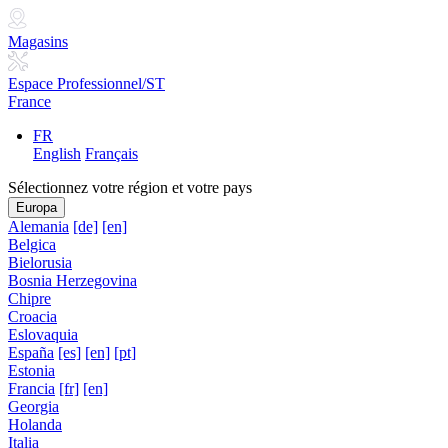
Magasins
Espace Professionnel/ST
France
FR
English
Français
Sélectionnez votre région et votre pays
Europa
Alemania
[de]
[en]
Belgica
Bielorusia
Bosnia Herzegovina
Chipre
Croacia
Eslovaquia
España
[es]
[en]
[pt]
Estonia
Francia
[fr]
[en]
Georgia
Holanda
Italia