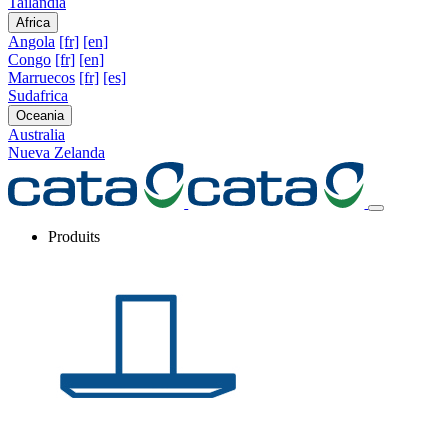
Tailandia
Africa
Angola
[fr]
[en]
Congo
[fr]
[en]
Marruecos
[fr]
[es]
Sudafrica
Oceania
Australia
Nueva Zelanda
Produits