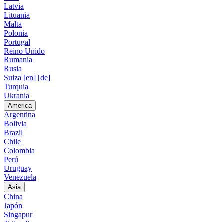
Latvia
Lituania
Malta
Polonia
Portugal
Reino Unido
Rumania
Rusia
Suiza
[en]
[de]
Turquia
Ukrania
America
Argentina
Bolivia
Brazil
Chile
Colombia
Perú
Uruguay
Venezuela
Asia
China
Japón
Singapur