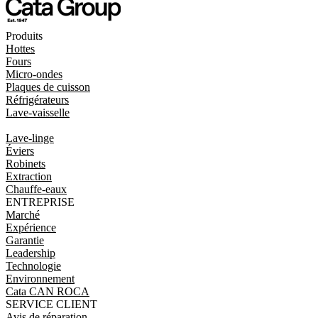
Produits
Hottes
Fours
Micro-ondes
Plaques de cuisson
Réfrigérateurs
Lave-vaisselle
Lave-linge
Éviers
Robinets
Extraction
Chauffe-eaux
ENTREPRISE
Marché
Expérience
Garantie
Leadership
Technologie
Environnement
Cata CAN ROCA
SERVICE CLIENT
Avis de réparation