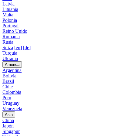
Latvia
Lituania
Malta
Polonia
Portugal
Reino Unido
Rumania
Rusia
Suiza
[en]
[de]
Turquia
Ukrania
America
Argentina
Bolivia
Brazil
Chile
Colombia
Perú
Uruguay
Venezuela
Asia
China
Japón
Singapur