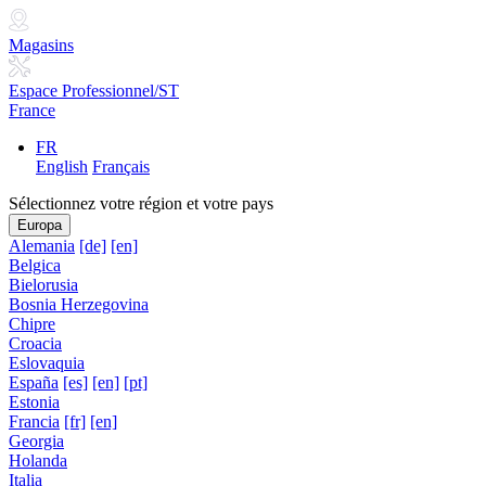
Magasins
Espace Professionnel/ST
France
FR
English
Français
Sélectionnez votre région et votre pays
Europa
Alemania
[de]
[en]
Belgica
Bielorusia
Bosnia Herzegovina
Chipre
Croacia
Eslovaquia
España
[es]
[en]
[pt]
Estonia
Francia
[fr]
[en]
Georgia
Holanda
Italia