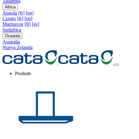
Tailandia
Africa
Angola
[fr]
[en]
Congo
[fr]
[en]
Marruecos
[fr]
[es]
Sudafrica
Oceania
Australia
Nueva Zelanda
Produits