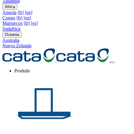
Tailandia
Africa
Angola
[fr]
[en]
Congo
[fr]
[en]
Marruecos
[fr]
[es]
Sudafrica
Oceania
Australia
Nueva Zelanda
Produits