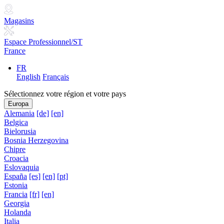
Magasins
Espace Professionnel/ST
France
FR
English
Français
Sélectionnez votre région et votre pays
Europa
Alemania
[de]
[en]
Belgica
Bielorusia
Bosnia Herzegovina
Chipre
Croacia
Eslovaquia
España
[es]
[en]
[pt]
Estonia
Francia
[fr]
[en]
Georgia
Holanda
Italia