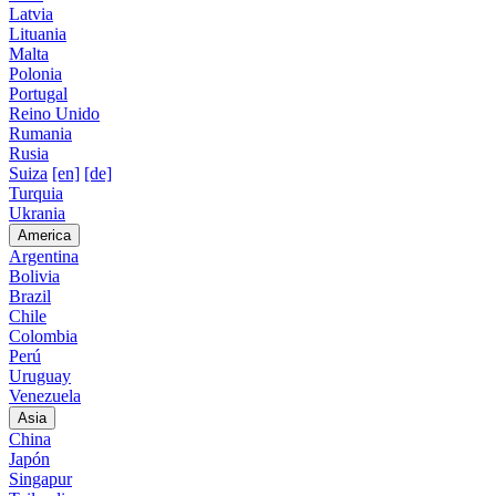
Latvia
Lituania
Malta
Polonia
Portugal
Reino Unido
Rumania
Rusia
Suiza
[en]
[de]
Turquia
Ukrania
America
Argentina
Bolivia
Brazil
Chile
Colombia
Perú
Uruguay
Venezuela
Asia
China
Japón
Singapur