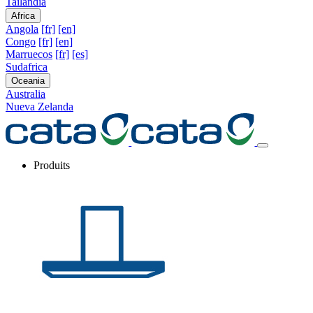
Tailandia
Africa
Angola
[fr]
[en]
Congo
[fr]
[en]
Marruecos
[fr]
[es]
Sudafrica
Oceania
Australia
Nueva Zelanda
Produits