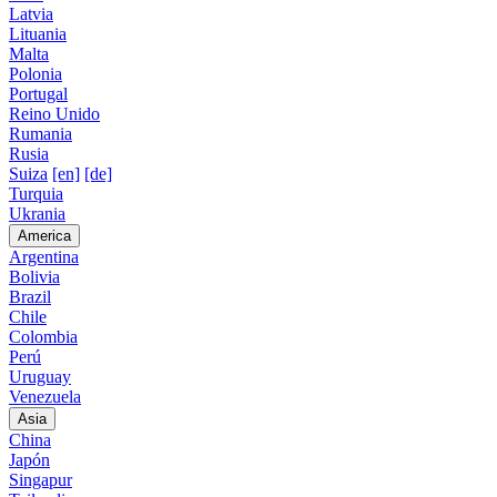
Latvia
Lituania
Malta
Polonia
Portugal
Reino Unido
Rumania
Rusia
Suiza
[en]
[de]
Turquia
Ukrania
America
Argentina
Bolivia
Brazil
Chile
Colombia
Perú
Uruguay
Venezuela
Asia
China
Japón
Singapur