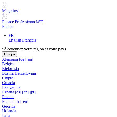
Magasins
Espace Professionnel/ST
France
FR
English
Français
Sélectionnez votre région et votre pays
Europa
Alemania
[de]
[en]
Belgica
Bielorusia
Bosnia Herzegovina
Chipre
Croacia
Eslovaquia
España
[es]
[en]
[pt]
Estonia
Francia
[fr]
[en]
Georgia
Holanda
Italia