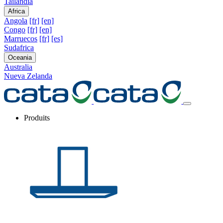
Tailandia
Africa
Angola
[fr]
[en]
Congo
[fr]
[en]
Marruecos
[fr]
[es]
Sudafrica
Oceania
Australia
Nueva Zelanda
Produits