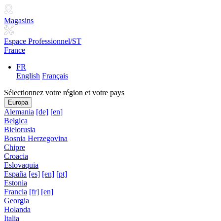
Magasins
Espace Professionnel/ST
France
FR
English
Français
Sélectionnez votre région et votre pays
Europa
Alemania
[de]
[en]
Belgica
Bielorusia
Bosnia Herzegovina
Chipre
Croacia
Eslovaquia
España
[es]
[en]
[pt]
Estonia
Francia
[fr]
[en]
Georgia
Holanda
Italia