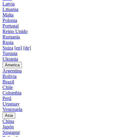
Latvia
Lituania
Malta
Polonia
Portugal
Reino Unido
Rumania
Rusia
Suiza
[en]
[de]
Turquia
Ukrania
America
Argentina
Bolivia
Brazil
Chile
Colombia
Perú
Uruguay
Venezuela
Asia
China
Japón
Singapur